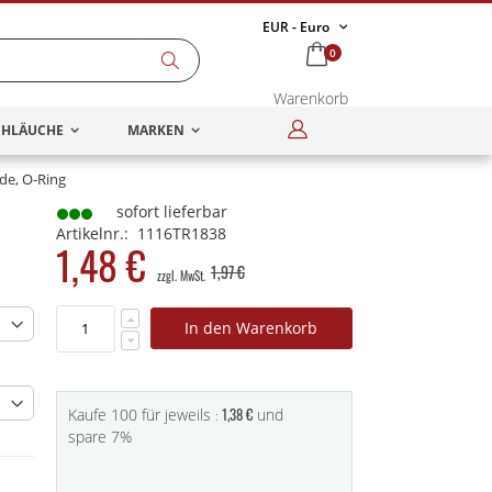
Währung
EUR - Euro
items
0
Warenkorb
Search
Anmelden
CHLÄUCHE
MARKEN
de, O-Ring
sofort lieferbar
Artikelnr.
1116TR1838
1,48 €
1,97 €
In den Warenkorb
1,38 €
Kaufe 100 für jeweils
und
spare
7
%