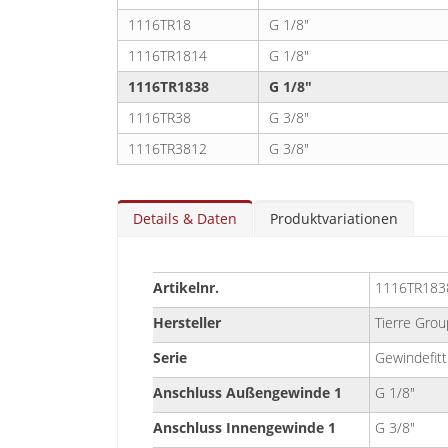
1116TR18
G 1/8"
1116TR1814
G 1/8"
1116TR1838
G 1/8"
1116TR38
G 3/8"
1116TR3812
G 3/8"
Details & Daten
Produktvariationen
Details
Artikelnr.
1116TR183
&
Daten
Hersteller
Tierre Grou
Serie
Gewindefitt
Anschluss Außengewinde 1
G 1/8"
Anschluss Innengewinde 1
G 3/8"