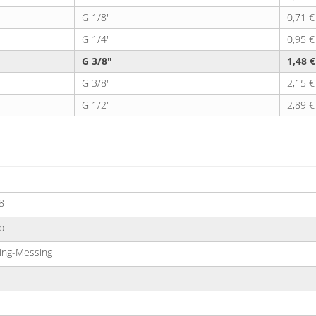
G 1/8"
0,71 €
G 1/4"
0,95 €
G 3/8"
1,48 €
G 3/8"
2,15 €
G 1/2"
2,89 €
8
p
ing-Messing