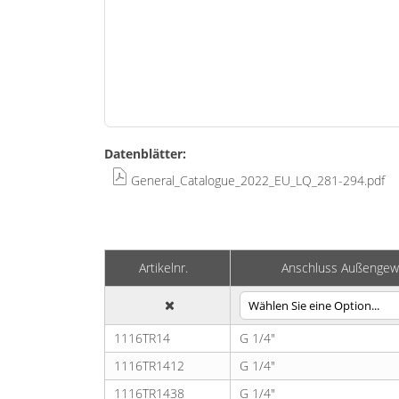
Zum
Datenblätter:
Anfang
der
General_Catalogue_2022_EU_LQ_281-294.pdf
Bildgalerie
springen
Artikelnr.
Anschluss Außengew
1116TR14
G 1/4"
1116TR1412
G 1/4"
1116TR1438
G 1/4"