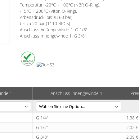
Temperatur: -20°C ÷ 100°C (NBR O-Ring),
-15°C ÷ 200°C (Viton O-Ring),
Arbeitsdruck: bis zu 60 bar,
bis zu 20 bar (1110-3PCS)
Anschluss Außengewinde 1: G 1/8"
Anschluss Innengewinde 1: G 3/8"
inde 1
Anschluss Innengewinde 1
Prei
G 1/4"
1,38 €
G 1/2"
2,02 €
G 3/8"
2,09 €