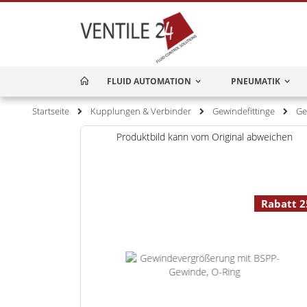
FLUID AUTOMATION
HOME
PNEUMATIK
Startseite
Kupplungen & Verbinder
Gewindefittinge
Ge
Zum
Produktbild kann vom Original abweichen
Ende
der
Bildgalerie
springen
Rabatt 