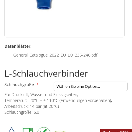
Zum
Datenblätter:
Anfang
der
General_Catalogue_2022_EU_LQ_235-246.pdf
Bildgalerie
springen
L-Schlauchverbinder
Schlauchgröße
Für Druckluft, Wasser und Flüssigkeiten,
Temperatur: -20°C ÷ + 110°C (Anwendungen vorbehalten),
Arbeitsdruck: 14 bar (at 20°C)
Schlauchgröße: 6,0