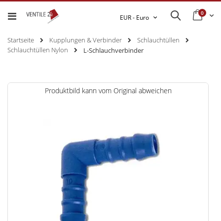
0
Ware
Search
Währung
EUR - Euro
Startseite
Kupplungen & Verbinder
Schlauchtüllen
Schlauchtüllen Nylon
L-Schlauchverbinder
Zum
Produktbild kann vom Original abweichen
Ende
der
Bildgalerie
springen