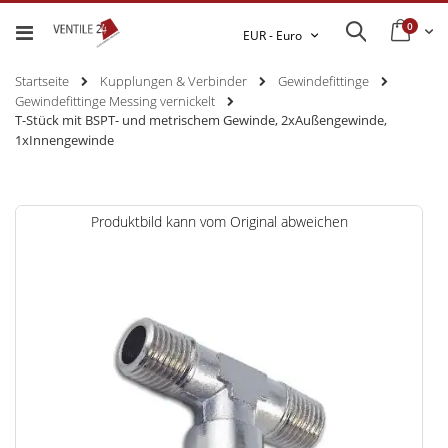
0
Ware
Search
Währung
EUR - Euro
Startseite
Kupplungen & Verbinder
Gewindefittinge
Gewindefittinge Messing vernickelt
T-Stück mit BSPT- und metrischem Gewinde, 2xAußengewinde,
1xInnengewinde
Zum
Produktbild kann vom Original abweichen
Ende
der
Bildgalerie
springen