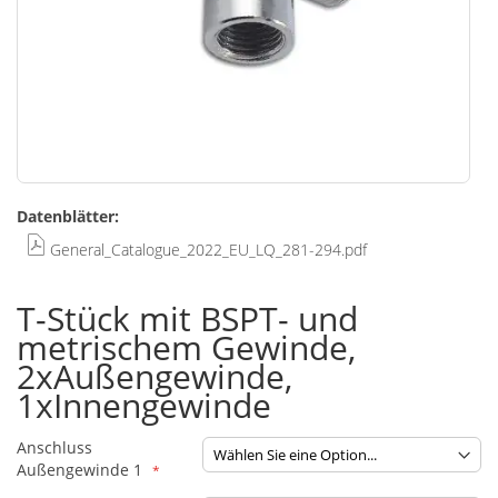
Zum
Datenblätter:
Anfang
der
General_Catalogue_2022_EU_LQ_281-294.pdf
Bildgalerie
springen
T-Stück mit BSPT- und
metrischem Gewinde,
2xAußengewinde,
1xInnengewinde
Anschluss
Außengewinde 1