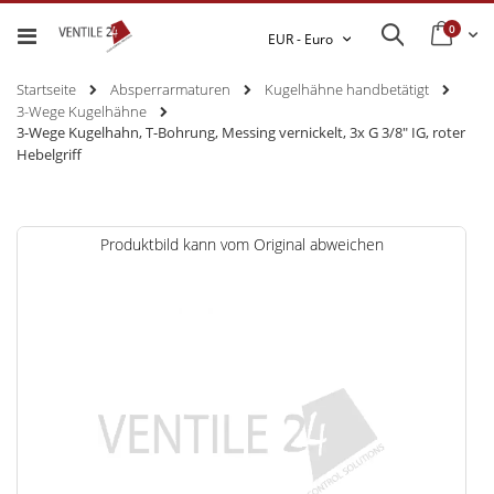
0
Ware
Search
Währung
EUR - Euro
Startseite
Absperrarmaturen
Kugelhähne handbetätigt
3-Wege Kugelhähne
3-Wege Kugelhahn, T-Bohrung, Messing vernickelt, 3x G 3/8" IG, roter
Hebelgriff
Zum
Produktbild kann vom Original abweichen
Ende
der
Bildgalerie
springen