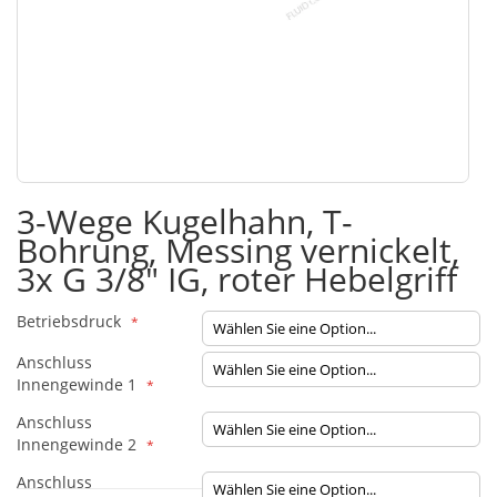
Zum
3-Wege Kugelhahn, T-
Anfang
Bohrung, Messing vernickelt,
der
Bildgalerie
3x G 3/8" IG, roter Hebelgriff
springen
Betriebsdruck
Anschluss
Innengewinde 1
Anschluss
Innengewinde 2
Anschluss