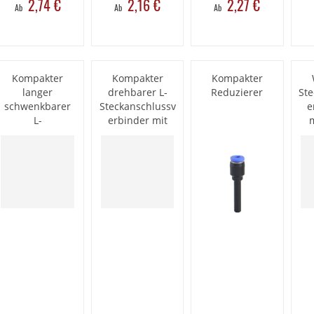
2,74 €
2,16 €
2,27 €
Ab
Ab
Ab
Kompakter
Kompakter
Kompakter
langer
drehbarer L-
Reduzierer
St
schwenkbarer
Steckanschlussv
e
L-
erbinder mit
Steckanschlussv
BSPT-
erbinder mit
Außengewinde,
metrischem
vernickelt
Gewinde,
vernickelt