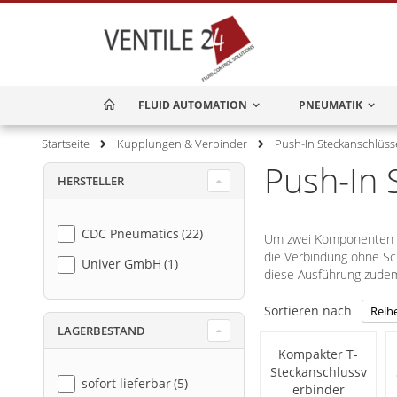
FLUID AUTOMATION
HOME
PNEUMATIK
Startseite
Kupplungen & Verbinder
Push-In Steckanschlüss
Push-In
HERSTELLER
CDC Pneumatics
22
Um zwei Komponenten vo
die Verbindung ohne Sc
Univer GmbH
1
diese Ausführung zudem 
Sortieren nach
LAGERBESTAND
Kompakter T-
Steckanschlussv
sofort lieferbar
5
erbinder