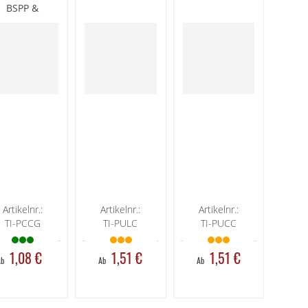
BSPP &
metrischem
Gewinde
vernickelt
Artikelnr.:
Artikelnr.:
Artikelnr.:
TI-PCCG
TI-PULC
TI-PUCC
1,08 €
1,51 €
1,51 €
Ab
Ab
Ab