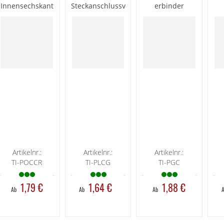
Innensechskant
Steckanschlussv
erbinder
und BSPT-
erbinder mit
Gewinde
BSPP &
vernickelt
metrischem
Gewinde
vernickelt
Artikelnr.:
Artikelnr.:
Artikelnr.:
TI-POCCR
TI-PLCG
TI-PGC
1,79 €
1,64 €
1,88 €
Ab
Ab
Ab